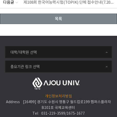
제108회 한국어능력시험(TOPIK) 단체 접수안내(7.20~7.22)
다음글
목록
대학/대학원 선택
중요기관 링크 선택
개인정보처리방침
Address [16499] 경기도 수원시 영통구 월드컵로199 캠퍼스플라자
B101호 국제교육센터
Tel
031-219-3599
/
1675-1677