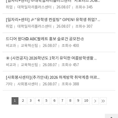
[일자리+센터] 🫶대학일자리플러스센터 "서포터즈 JOB-A+ 18기" 추가모집 중!
취업
대학일자리플러스센터
26.08.07
조회수 345
[일자리+센터] 🎉"유학생 컨설팅" OPEN! 유학생 취업? 대학일자리플러스센터에서 상담 받아보세요!📢
취업
대학일자리플러스센터
26.08.07
조회수 307
드디어 왔다🙉 ABC팔레트 홍보 슬로건 공모전🎨
비교과
교육혁신팀
26.08.07
조회수 400
☀️ (사전공지) 2026학년도 1학기 유익한 여름방학생활 에세이 공모전 ☀️
비교과
교육혁신팀
26.08.07
조회수 457
[사회봉사센터](추가안내) 2026 하계방학 취약계층 어르신 식사 지원 봉사자 모집 안내
기타
사회봉사센터
26.08.07
조회수 388
1
2
3
4
5
6
7
8
9
10