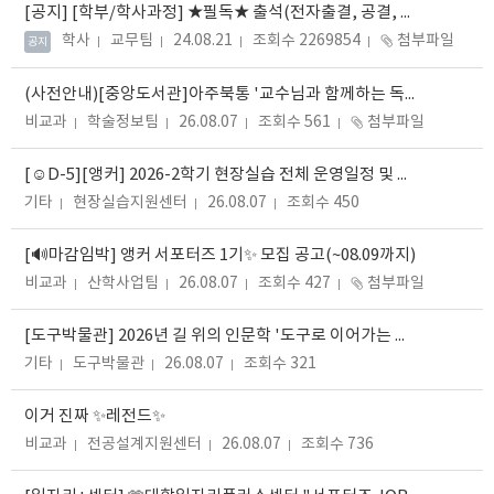
[공지]
[학부/학사과정] ★필독★ 출석(전자출결, 공결, 취업계, 코로나 등) 관련 안내(08.29.수정)
학사
교무팀
24.08.21
조회수 2269854
첨부파일
공지
(사전안내)[중앙도서관]아주북통 '교수님과 함께하는 독서클럽' 모집 안내
비교과
학술정보팀
26.08.07
조회수 561
첨부파일
[☺️D-5][앵커] 2026-2학기 현장실습 전체 운영일정 및 학생 지원신청 안내(★7.16.~8.12.)
기타
현장실습지원센터
26.08.07
조회수 450
[🔊마감임박] 앵커 서포터즈 1기✨ 모집 공고(~08.09까지)
비교과
산학사업팀
26.08.07
조회수 427
첨부파일
[도구박물관] 2026년 길 위의 인문학 '도구로 이어가는 수원의 지속 가능한 삶' 교양강좌 수강생 모집 안내
기타
도구박물관
26.08.07
조회수 321
이거 진짜 ✨레전드✨
비교과
전공설계지원센터
26.08.07
조회수 736