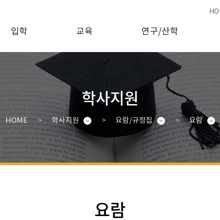
HO
입학
교육
연구/산학
학사지원
HOME
학사지원
요람/규정집
요람
요람