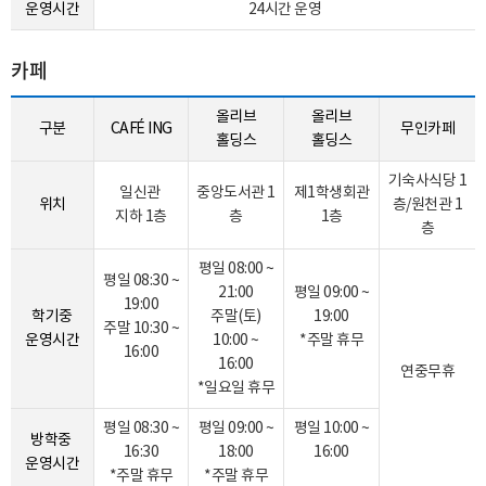
운영시간
24시간 운영
카페
올리브
올리브
구분
CAFÉ ING
무인카페
홀딩스
홀딩스
기숙사식당 1
일신관
중앙도서관 1
제1학생회관
위치
층/원천관 1
지하 1층
층
1층
층
평일 08:00 ~
평일 08:30 ~
21:00
평일 09:00 ~
19:00
학기중
주말(토)
19:00
주말 10:30 ~
운영시간
10:00 ~
*주말 휴무
16:00
16:00
연중무휴
*일요일 휴무
평일 08:30 ~
평일 09:00 ~
평일 10:00 ~
방학중
16:30
18:00
16:00
운영시간
*주말 휴무
*주말 휴무