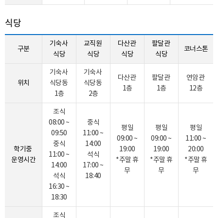
식당
기숙사
교직원
다산관
팔달관
구분
코너스톤
식당
식당
식당
식당
기숙사
기숙사
다산관
팔달관
연암관
위치
식당동
식당동
1층
1층
12층
1층
2층
조식
08:00 ~
중식
평일
평일
평일
09:50
11:00 ~
09:00 ~
09:00 ~
11:00 ~
중식
14:00
학기중
19:00
19:00
20:00
11:00 ~
석식
운영시간
*주말 휴
*주말 휴
*주말 휴
14:00
17:00 ~
무
무
무
석식
18:40
16:30 ~
18:30
조식