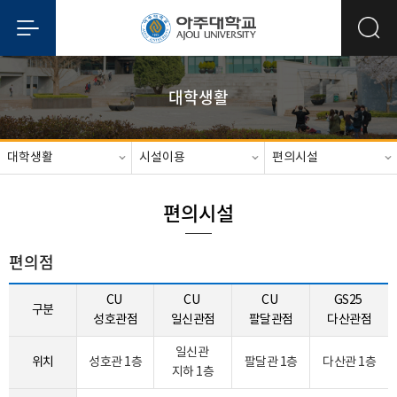
대학생활
대학생활
시설이용
편의시설
편의시설
편의점
CU
CU
CU
GS25
구분
성호관점
일신관점
팔달관점
다산관점
일신관
위치
성호관 1층
팔달관 1층
다산관 1층
지하 1층