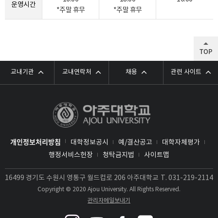
운영시간
*주말 휴무
*주말 휴무
TOP
교내기관
교내연락처
채용
관련 사이트
개인정보처리방침
대학정보공시
예/결산공고
대학자체평가
행정서비스헌장
청탁금지법
사이트맵
16499 경기도 수원시 영통구 월드컵로 206 아주대학교
T.
031-219-2114
Copyright © 2020 Ajou University. All Rights Reserved.
관리자메일보내기